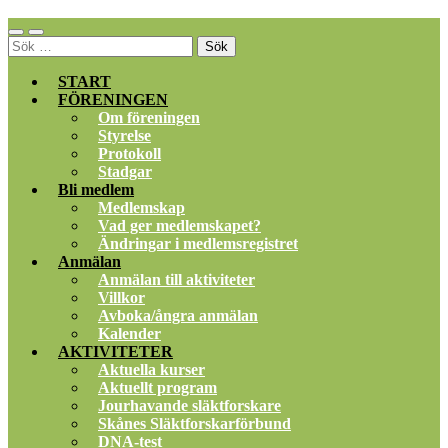
Slå
Slå
Sök
på/av
på/av
efter:
mobilmeny
sökfält
START
FÖRENINGEN
Om föreningen
Styrelse
Protokoll
Stadgar
Bli medlem
Medlemskap
Vad ger medlemskapet?
Ändringar i medlemsregistret
Anmälan
Anmälan till aktiviteter
Villkor
Avboka/ångra anmälan
Kalender
AKTIVITETER
Aktuella kurser
Aktuellt program
Jourhavande släktforskare
Skånes Släktforskarförbund
DNA-test