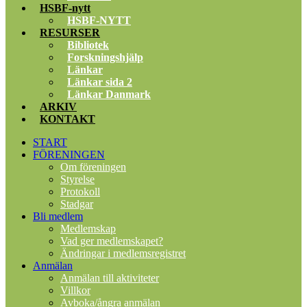
HSBF-nytt
HSBF-NYTT
RESURSER
Bibliotek
Forskningshjälp
Länkar
Länkar sida 2
Länkar Danmark
ARKIV
KONTAKT
START
FÖRENINGEN
Om föreningen
Styrelse
Protokoll
Stadgar
Bli medlem
Medlemskap
Vad ger medlemskapet?
Ändringar i medlemsregistret
Anmälan
Anmälan till aktiviteter
Villkor
Avboka/ångra anmälan