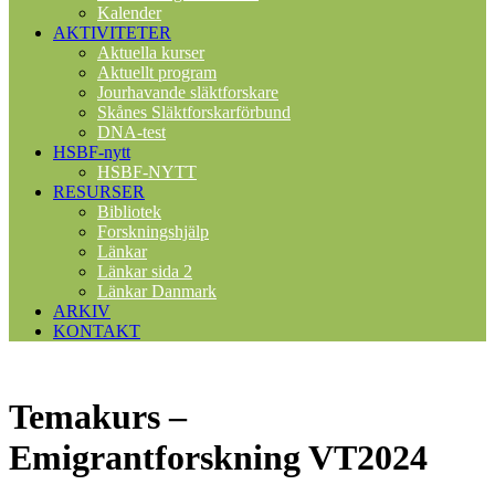
Kalender
AKTIVITETER
Aktuella kurser
Aktuellt program
Jourhavande släktforskare
Skånes Släktforskarförbund
DNA-test
HSBF-nytt
HSBF-NYTT
RESURSER
Bibliotek
Forskningshjälp
Länkar
Länkar sida 2
Länkar Danmark
ARKIV
KONTAKT
Temakurs –
Emigrantforskning VT2024