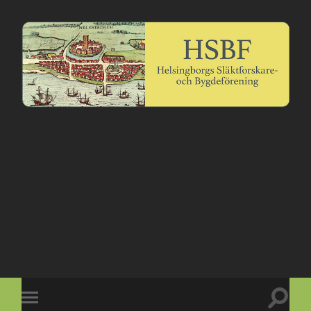
Slå
Slå