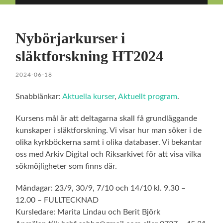
på/av
på/av
sökfält
mobilmeny
Nybörjarkurser i
släktforskning HT2024
2024-06-18
Snabblänkar:
Aktuella kurser
,
Aktuellt program
.
Kursens mål är att deltagarna skall få grundläggande
kunskaper i släktforskning. Vi visar hur man söker i de
olika kyrkböckerna samt i olika databaser. Vi bekantar
oss med Arkiv Digital och Riksarkivet för att visa vilka
sökmöjligheter som finns där.
Måndagar: 23/9, 30/9, 7/10 och 14/10 kl. 9.30 –
12.00 – FULLTECKNAD
Kursledare: Marita Lindau och Berit Björk