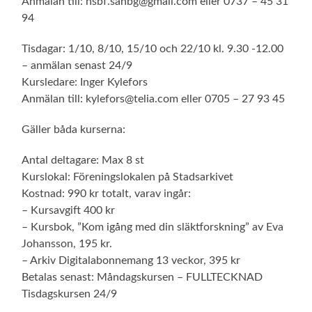
Anmälan till: hsbf.sahbg@gmail.com eller 0737 – 45 31
94
Tisdagar: 1/10, 8/10, 15/10 och 22/10 kl. 9.30 -12.00
– anmälan senast 24/9
Kursledare: Inger Kylefors
Anmälan till: kylefors@telia.com eller 0705 – 27 93 45
Gäller båda kurserna:
Antal deltagare: Max 8 st
Kurslokal: Föreningslokalen på Stadsarkivet
Kostnad: 990 kr totalt, varav ingår:
– Kursavgift 400 kr
– Kursbok, ”Kom igång med din släktforskning” av Eva
Johansson, 195 kr.
– Arkiv Digitalabonnemang 13 veckor, 395 kr
Betalas senast: Måndagskursen – FULLTECKNAD
Tisdagskursen 24/9