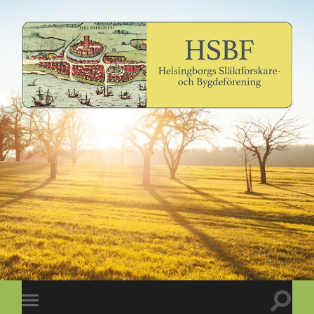
Slå
Slå