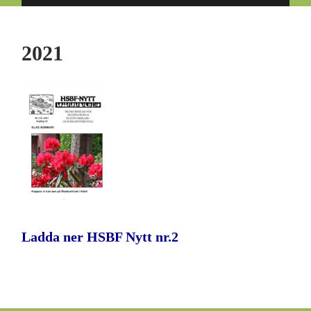
på/av
på/av
sökfält
mobilmeny
2021
Ladda ner HSBF Nytt nr.2